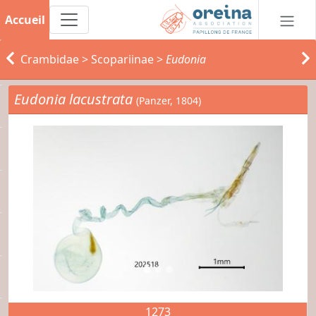
Accueil
Crambidae
>
Scopariinae
>
Eudonia
Eudonia lacustrata
(Panzer, 1804)
1273