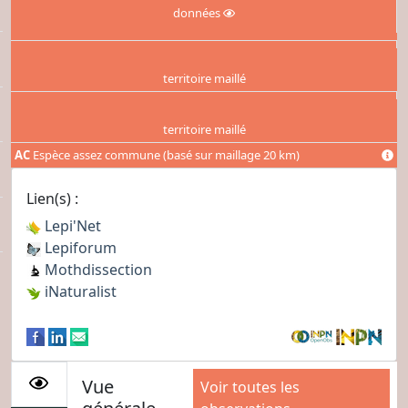
données
territoire maillé
territoire maillé
AC
Espèce assez commune (basé sur maillage 20 km)
Lien(s) :
Lepi'Net
Lepiforum
Mothdissection
iNaturalist
Vue
Voir toutes les