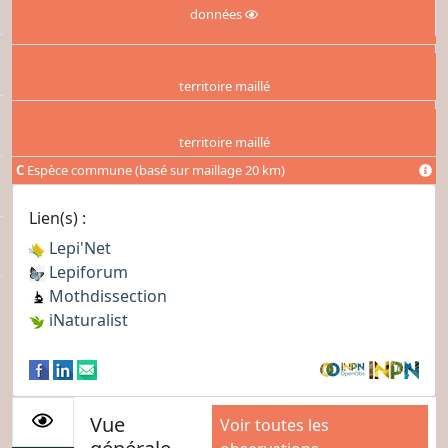
données
territoire maillé
territoire maillé
C
Espèce commune (basé sur maillage 20 km)
Lien(s) :
Lepi'Net
Lepiforum
Mothdissection
iNaturalist
Vue
Voir toutes les