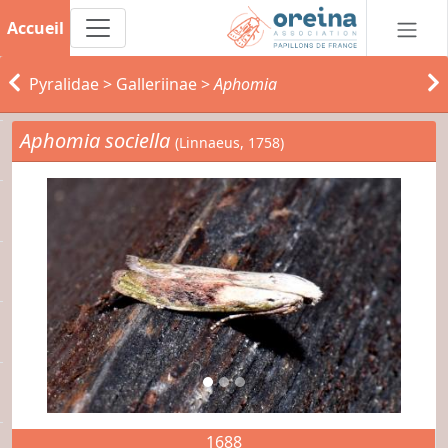
Accueil
Pyralidae
>
Galleriinae
>
Aphomia
Aphomia sociella
(Linnaeus, 1758)
1688