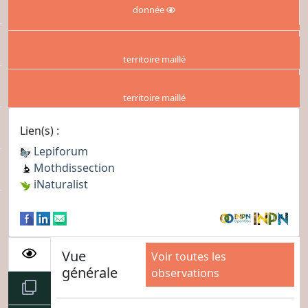
donnée
territoire maillé
territoire maillé
Lien(s) :
Lepiforum
Mothdissection
iNaturalist
Vue
Voir toutes les
générale
observations