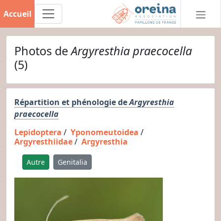
Accueil
Photos de
Argyresthia praecocella
(5)
Répartition et phénologie de
Argyresthia
praecocella
Lepidoptera
/
Yponomeutoidea
/
Argyresthiidae
/
Argyresthia
Autre
Genitalia