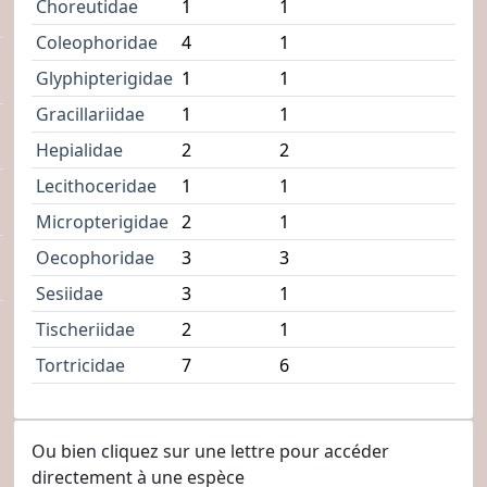
Choreutidae
1
1
Coleophoridae
4
1
Glyphipterigidae
1
1
Gracillariidae
1
1
Hepialidae
2
2
Lecithoceridae
1
1
Micropterigidae
2
1
Oecophoridae
3
3
Sesiidae
3
1
Tischeriidae
2
1
Tortricidae
7
6
Ou bien cliquez sur une lettre pour accéder
directement à une espèce