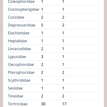
Coleophoridae
1
1
Cosmopterigidae
1
1
Cossidae
2
2
Depressariidae
5
2
Elachistidae
1
1
Hepialidae
1
1
Limacodidae
2
1
Lypusidae
3
1
Oecophoridae
2
1
Pterophoridae
2
2
Scythrididae
1
1
Sesiidae
1
1
Tineidae
2
2
Tortricidae
30
17