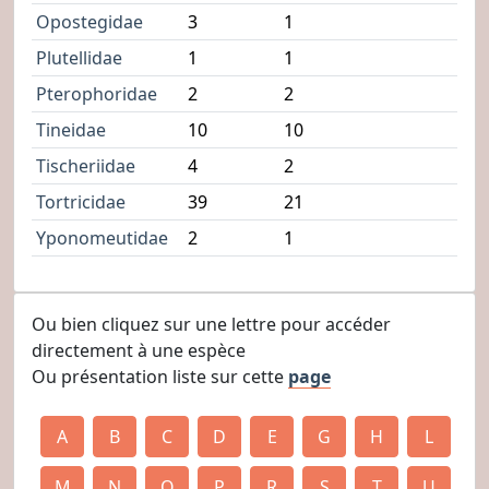
Opostegidae
3
1
Plutellidae
1
1
Pterophoridae
2
2
Tineidae
10
10
Tischeriidae
4
2
Tortricidae
39
21
Yponomeutidae
2
1
Ou bien cliquez sur une lettre pour accéder
directement à une espèce
Ou présentation liste sur cette
page
A
B
C
D
E
G
H
L
M
N
O
P
R
S
T
U