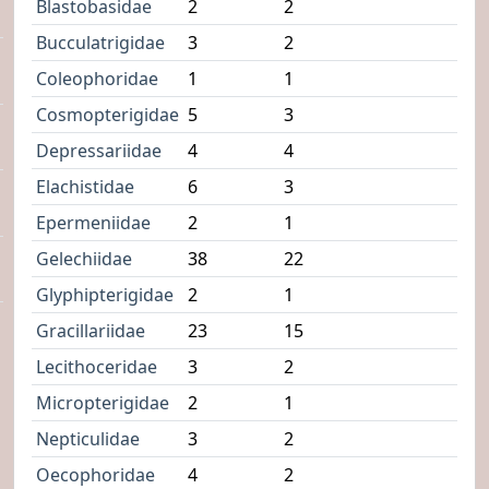
Blastobasidae
2
2
Bucculatrigidae
3
2
Coleophoridae
1
1
Cosmopterigidae
5
3
Depressariidae
4
4
Elachistidae
6
3
Epermeniidae
2
1
Gelechiidae
38
22
Glyphipterigidae
2
1
Gracillariidae
23
15
Lecithoceridae
3
2
Micropterigidae
2
1
Nepticulidae
3
2
Oecophoridae
4
2