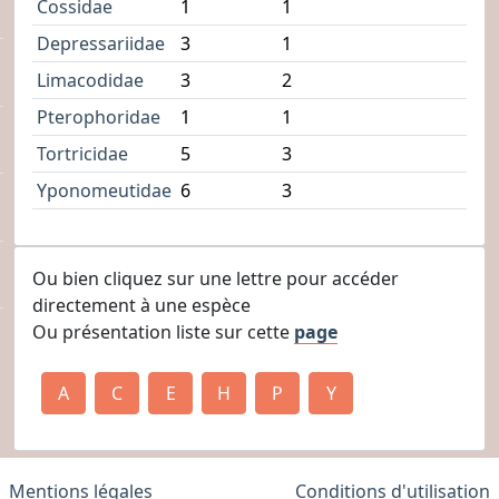
Cossidae
1
1
Depressariidae
3
1
Limacodidae
3
2
Pterophoridae
1
1
Tortricidae
5
3
Yponomeutidae
6
3
Ou bien cliquez sur une lettre pour accéder
directement à une espèce
Ou présentation liste sur cette
page
A
C
E
H
P
Y
Mentions légales
Conditions d'utilisation