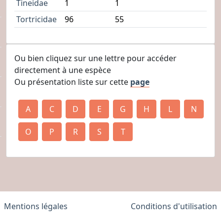
Tineidae
1
1
Tortricidae
96
55
Ou bien cliquez sur une lettre pour accéder
directement à une espèce
Ou présentation liste sur cette
page
A
C
D
E
G
H
L
N
O
P
R
S
T
Mentions légales
Conditions d'utilisation