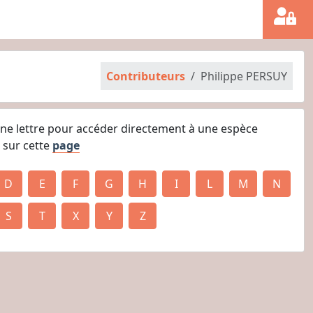
Contributeurs
Philippe PERSUY
une lettre pour accéder directement à une espèce
 sur cette
page
D
E
F
G
H
I
L
M
N
S
T
X
Y
Z