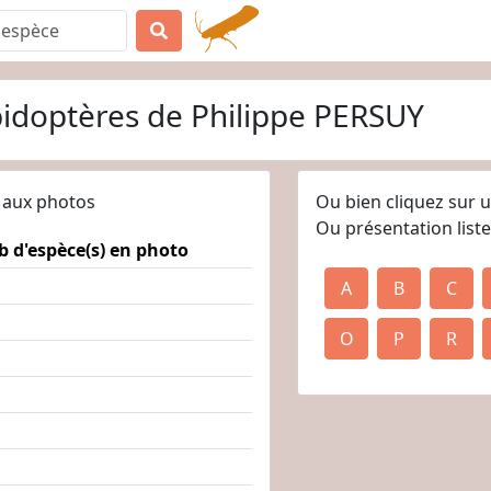
pidoptères de Philippe PERSUY
r aux photos
Ou bien cliquez sur 
Ou présentation liste
b d'espèce(s) en photo
A
B
C
O
P
R