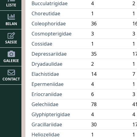
Bucculatrigidae
4
2
LISTE
Choreutidae
1
1
Coleophoridae
36
1
BILAN
Cosmopterigidae
3
3
SAISIE
Cossidae
1
1
Depressariidae
35
1
GALERIE
Dryadaulidae
2
1
Elachistidae
14
7
CONTACT
Epermeniidae
4
1
Eriocraniidae
6
3
Gelechiidae
78
4
Glyphipterigidae
4
4
Gracillariidae
30
1
Heliozelidae
1
1