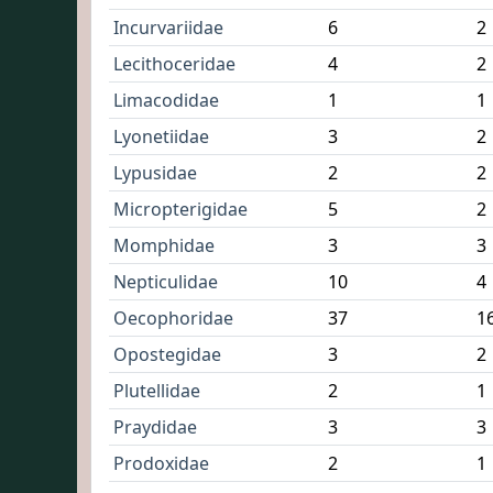
Incurvariidae
6
2
Lecithoceridae
4
2
Limacodidae
1
1
Lyonetiidae
3
2
Lypusidae
2
2
Micropterigidae
5
2
Momphidae
3
3
Nepticulidae
10
4
Oecophoridae
37
1
Opostegidae
3
2
Plutellidae
2
1
Praydidae
3
3
Prodoxidae
2
1