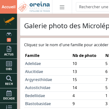
Accueil
Galerie photo des Microlé
4
Cliquez sur le nom d'une famille pour accéde
ACTUS
Famille
Nb de photo
N
Adelidae
10
5
OBS
Alucitidae
13
6
Argyresthiidae
15
7
RECH
Autostichidae
14
5
Bedelliidae
4
1
DECADE
Blastobasidae
9
3