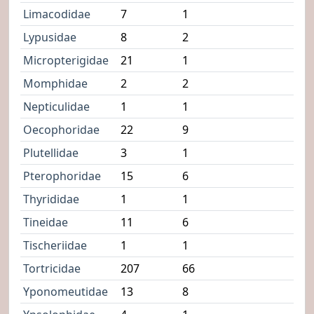
Limacodidae
7
1
Lypusidae
8
2
Micropterigidae
21
1
Momphidae
2
2
Nepticulidae
1
1
Oecophoridae
22
9
Plutellidae
3
1
Pterophoridae
15
6
Thyrididae
1
1
Tineidae
11
6
Tischeriidae
1
1
Tortricidae
207
66
Yponomeutidae
13
8