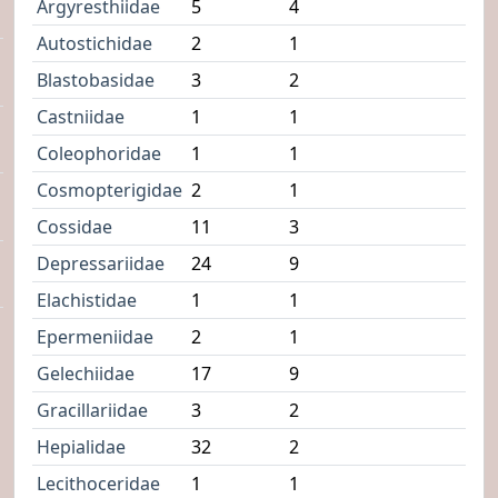
Argyresthiidae
5
4
Autostichidae
2
1
Blastobasidae
3
2
Castniidae
1
1
Coleophoridae
1
1
Cosmopterigidae
2
1
Cossidae
11
3
Depressariidae
24
9
Elachistidae
1
1
Epermeniidae
2
1
Gelechiidae
17
9
Gracillariidae
3
2
Hepialidae
32
2
Lecithoceridae
1
1