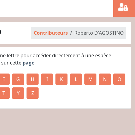
O
Contributeurs
Roberto D'AGOSTINO
une lettre pour accéder directement à une espèce
 sur cette
page
E
G
H
I
K
L
M
N
O
T
Y
Z