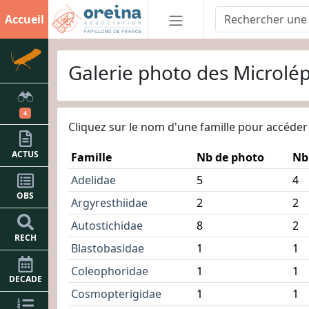
Accueil
Galerie photo des Microl
4
Cliquez sur le nom d'une famille pour accéde
ACTUS
Famille
Nb de photo
Nb
Adelidae
5
4
OBS
Argyresthiidae
2
2
Autostichidae
8
2
RECH
Blastobasidae
1
1
Coleophoridae
1
1
DECADE
Cosmopterigidae
1
1