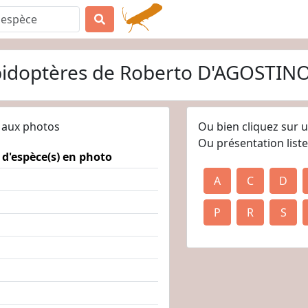
épidoptères de Roberto D'AGOSTIN
r aux photos
Ou bien cliquez sur 
Ou présentation liste
 d'espèce(s) en photo
A
C
D
P
R
S