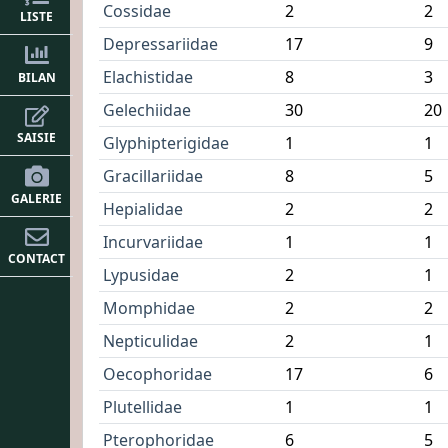
Cossidae
2
2
LISTE
Depressariidae
17
9
Elachistidae
8
3
BILAN
Gelechiidae
30
20
SAISIE
Glyphipterigidae
1
1
Gracillariidae
8
5
GALERIE
Hepialidae
2
2
Incurvariidae
1
1
CONTACT
Lypusidae
2
1
Momphidae
2
2
Nepticulidae
2
1
Oecophoridae
17
6
Plutellidae
1
1
Pterophoridae
6
5