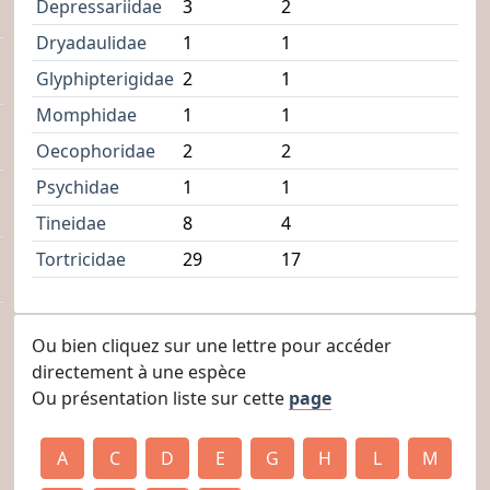
Depressariidae
3
2
Dryadaulidae
1
1
Glyphipterigidae
2
1
Momphidae
1
1
Oecophoridae
2
2
Psychidae
1
1
Tineidae
8
4
Tortricidae
29
17
Ou bien cliquez sur une lettre pour accéder
directement à une espèce
Ou présentation liste sur cette
page
A
C
D
E
G
H
L
M