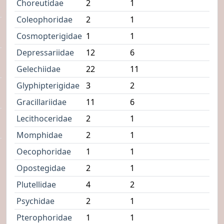
Choreutidae
2
1
Coleophoridae
2
1
Cosmopterigidae
1
1
Depressariidae
12
6
Gelechiidae
22
11
Glyphipterigidae
3
2
Gracillariidae
11
6
Lecithoceridae
2
1
Momphidae
2
1
Oecophoridae
1
1
Opostegidae
2
1
Plutellidae
4
2
Psychidae
2
1
Pterophoridae
1
1