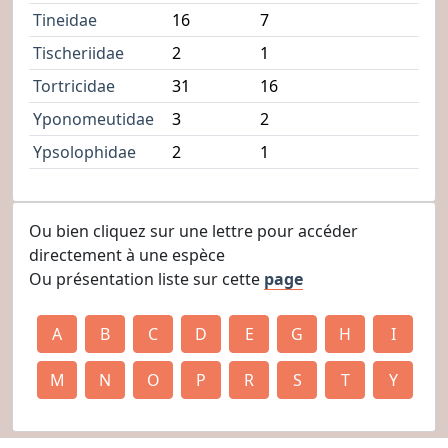
Tineidae
16
7
Tischeriidae
2
1
Tortricidae
31
16
Yponomeutidae
3
2
Ypsolophidae
2
1
Ou bien cliquez sur une lettre pour accéder
directement à une espèce
Ou présentation liste sur cette
page
A
B
C
D
E
G
H
I
M
N
O
P
R
S
T
Y