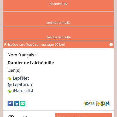
données
territoire maillé
territoire maillé
R
Espèce rare (basé sur maillage 20 km)
Nom français :
Damier de l'alchémille
Lien(s) :
Lepi'Net
Lepiforum
iNaturalist