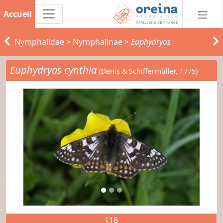
Accueil
Nymphalidae
>
Nymphalinae
>
Euphydryas
Euphydryas cynthia
(Denis & Schiffermüller, 1775)
118