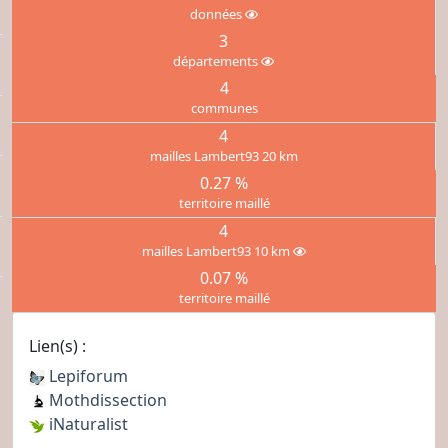
données
3
départements
4
communes
4
mailles Lambert93 20 km
0.27 %
territoire maillé
4
mailles Lambert93 10 km
0.07 %
territoire maillé
Lien(s) :
Lepiforum
Mothdissection
iNaturalist