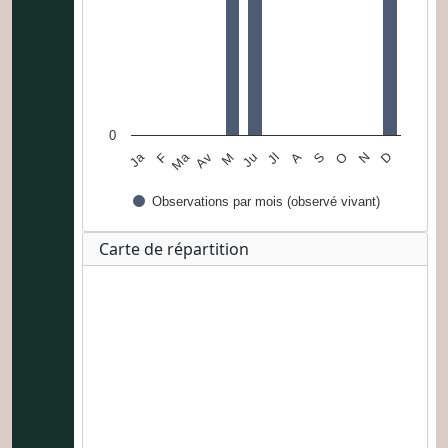
0
Ja
Ma
F
Av
M
Ju
Jl
A
S
O
N
D
Observations par mois (observé vivant)
Carte de répartition