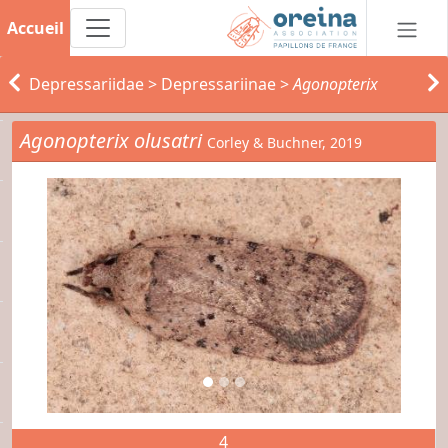
Accueil
Depressariidae
>
Depressariinae
>
Agonopterix
Agonopterix olusatri
Corley & Buchner, 2019
4