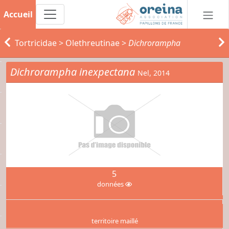
Accueil
Tortricidae
>
Olethreutinae
>
Dichrorampha
Dichrorampha inexpectana
Nel, 2014
5
données
territoire maillé