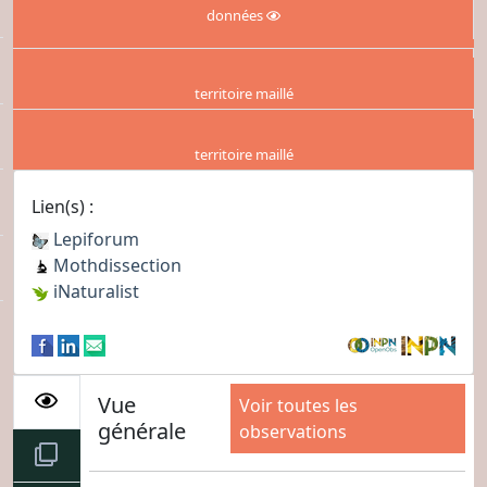
données
territoire maillé
territoire maillé
Lien(s) :
Lepiforum
Mothdissection
iNaturalist
Vue
Voir toutes les
générale
observations