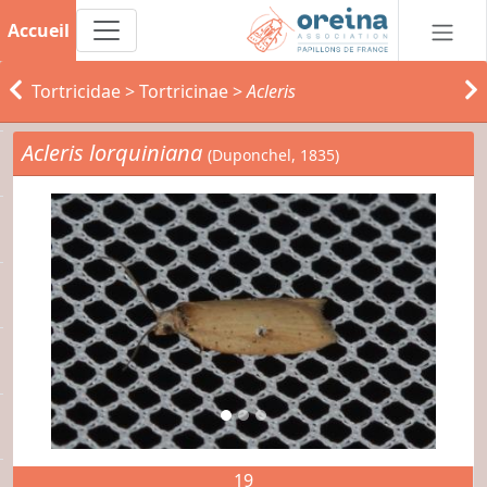
Accueil
Tortricidae
>
Tortricinae
>
Acleris
Acleris lorquiniana
(Duponchel, 1835)
19