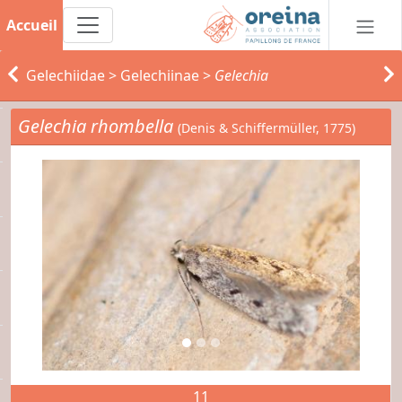
Accueil
Gelechiidae
>
Gelechiinae
>
Gelechia
Gelechia rhombella
(Denis & Schiffermüller, 1775)
11