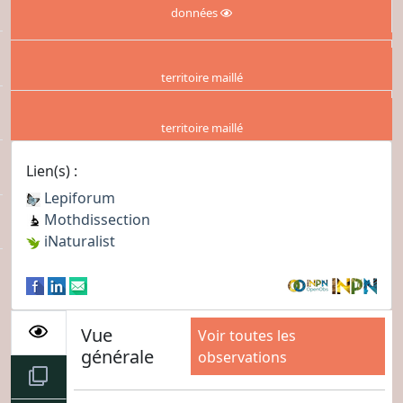
données
territoire maillé
territoire maillé
Lien(s) :
Lepiforum
Mothdissection
iNaturalist
Vue
Voir toutes les
générale
observations