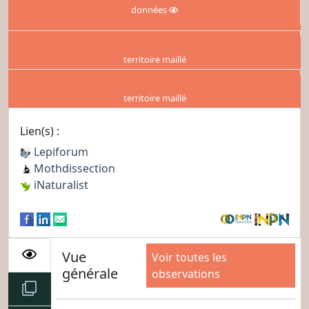
données
territoire maillé
territoire maillé
Lien(s) :
Lepiforum
Mothdissection
iNaturalist
Vue
Voir toutes les
générale
observations