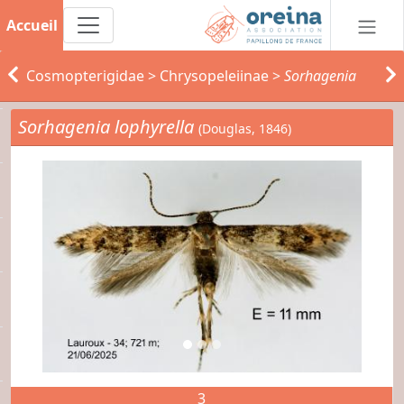
Accueil
Cosmopterigidae
>
Chrysopeleiinae
>
Sorhagenia
Sorhagenia lophyrella
(Douglas, 1846)
3