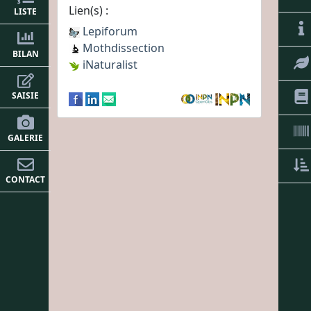
Lien(s) :
LISTE
Lepiforum
Mothdissection
BILAN
iNaturalist
SAISIE
GALERIE
CONTACT