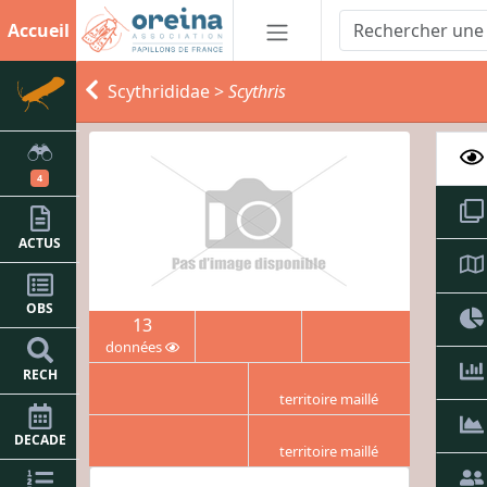
Accueil
Scythrididae
>
Scythris
4
ACTUS
OBS
13
données
RECH
territoire maillé
DECADE
territoire maillé