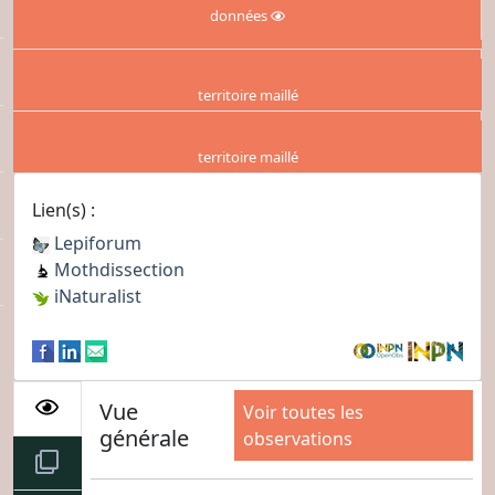
données
territoire maillé
territoire maillé
Lien(s) :
Lepiforum
Mothdissection
iNaturalist
Vue
Voir toutes les
générale
observations