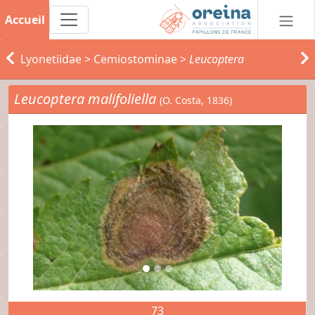
Accueil
Lyonetiidae
>
Cemiostominae
>
Leucoptera
Leucoptera malifoliella
(O. Costa, 1836)
73