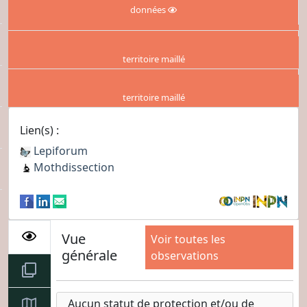
données
territoire maillé
territoire maillé
Lien(s) :
Lepiforum
Mothdissection
Vue
Voir toutes les
générale
observations
Aucun statut de protection et/ou de