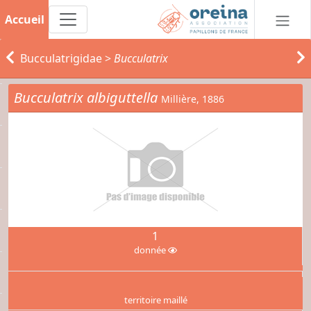
Accueil
Bucculatrigidae
>
Bucculatrix
Bucculatrix albiguttella
Millière, 1886
1
donnée
territoire maillé