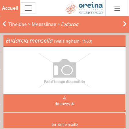
Accueil
Tineidae
>
Meessiinae
>
Eudarcia
Eudarcia mensella
(Walsingham, 1900)
4
données
territoire maillé