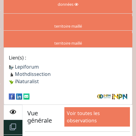
données
territoire maillé
territoire maillé
Lien(s) :
Lepiforum
Mothdissection
iNaturalist
Vue
Voir toutes les
générale
observations