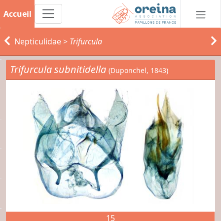
Accueil
Nepticulidae
>
Trifurcula
Trifurcula subnitidella
(Duponchel, 1843)
15