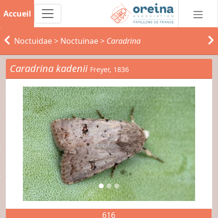
Accueil
Noctuidae
>
Noctuinae
>
Caradrina
Caradrina kadenii
Freyer, 1836
616