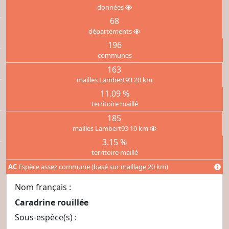
données
68
départements
196
communes
163
mailles Lambert93 20 km
11.09 %
territoire maillé
185
mailles Lambert93 10 km
3.15 %
territoire maillé
AC
Espèce assez commune (basé sur maillage 20 km)
Nom français :
Caradrine rouillée
Sous-espèce(s) :