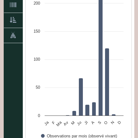
200
150
100
50
0
Ma
Ja
F
M
A
N
Ju
S
D
Av
Jl
O
Observations par mois (observé vivant)