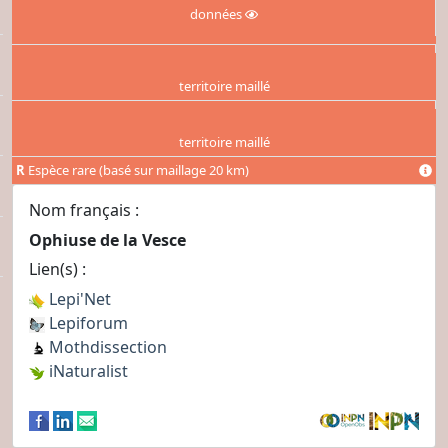
données
territoire maillé
territoire maillé
R
Espèce rare (basé sur maillage 20 km)
Nom français :
Ophiuse de la Vesce
Lien(s) :
Lepi'Net
Lepiforum
Mothdissection
iNaturalist