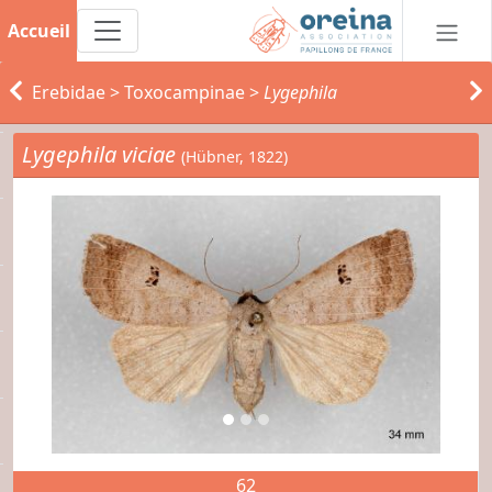
Accueil
Erebidae
>
Toxocampinae
>
Lygephila
Lygephila viciae
(Hübner, 1822)
62