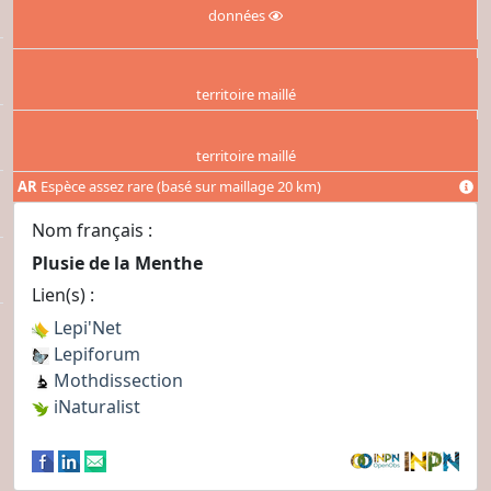
données
territoire maillé
territoire maillé
AR
Espèce assez rare (basé sur maillage 20 km)
Nom français :
Plusie de la Menthe
Lien(s) :
Lepi'Net
Lepiforum
Mothdissection
iNaturalist