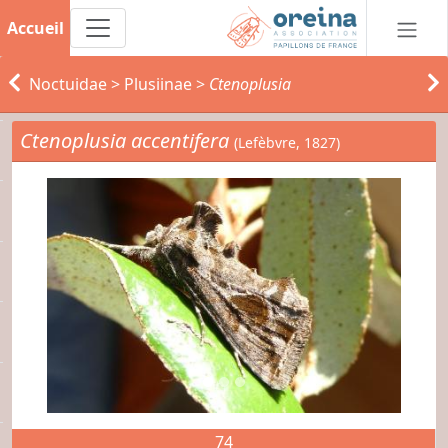
Accueil
Noctuidae
>
Plusiinae
>
Ctenoplusia
Ctenoplusia accentifera
(Lefèbvre, 1827)
74