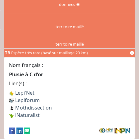
données
territoire maillé
territoire maillé
TR
Espèce très rare (basé sur maillage 20 km)
Nom français :
Plusie à C d'or
Lien(s) :
Lepi'Net
Lepiforum
Mothdissection
iNaturalist