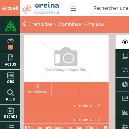
Accueil
Crambidae
>
Crambinae
>
Crambus
4
ACTUS
OBS
6
données
RECH
territoire maillé
DECADE
territoire maillé
E
Exceptionnelle (basé sur maillage 20 km)