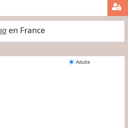
na
en France
Adulte