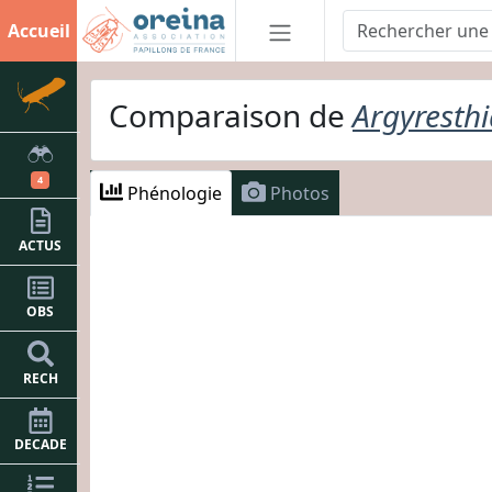
Accueil
Comparaison de
Argyresthi
4
Phénologie
Photos
ACTUS
OBS
RECH
DECADE