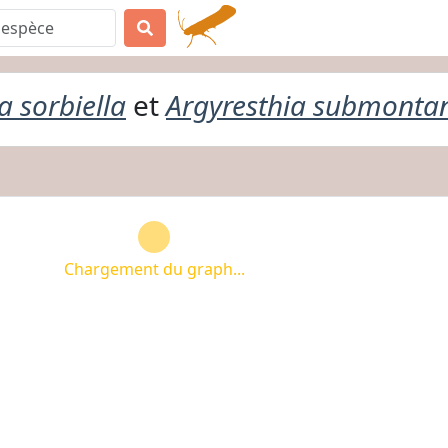
a sorbiella
et
Argyresthia submonta
Chargement du graph...
Chargement du graph...