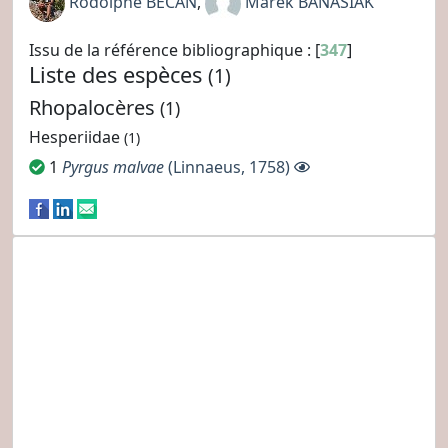
Rodolphe BECAN
,
Marek BANASIAK
Issu de la référence bibliographique : [
347
]
Liste des espèces
(1)
Rhopalocères
(1)
Hesperiidae
(1)
1
Pyrgus malvae
(Linnaeus, 1758)