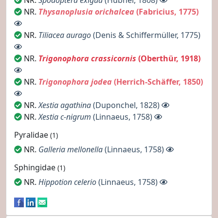
NR.
Spodoptera exigua
(Hübner, 1808)
NR.
Thysanoplusia orichalcea
(Fabricius, 1775)
NR.
Tiliacea aurago
(Denis & Schiffermüller, 1775)
NR.
Trigonophora crassicornis
(Oberthür, 1918)
NR.
Trigonophora jodea
(Herrich-Schäffer, 1850)
NR.
Xestia agathina
(Duponchel, 1828)
NR.
Xestia c-nigrum
(Linnaeus, 1758)
Pyralidae
(1)
NR.
Galleria mellonella
(Linnaeus, 1758)
Sphingidae
(1)
NR.
Hippotion celerio
(Linnaeus, 1758)