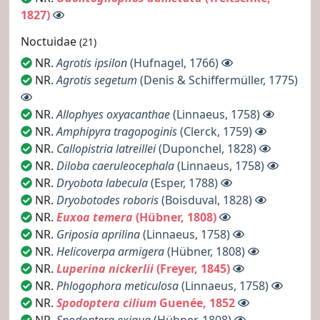
1827)
Noctuidae
(21)
NR.
Agrotis ipsilon
(Hufnagel, 1766)
NR.
Agrotis segetum
(Denis & Schiffermüller, 1775)
NR.
Allophyes oxyacanthae
(Linnaeus, 1758)
NR.
Amphipyra tragopoginis
(Clerck, 1759)
NR.
Callopistria latreillei
(Duponchel, 1828)
NR.
Diloba caeruleocephala
(Linnaeus, 1758)
NR.
Dryobota labecula
(Esper, 1788)
NR.
Dryobotodes roboris
(Boisduval, 1828)
NR.
Euxoa temera
(Hübner, 1808)
NR.
Griposia aprilina
(Linnaeus, 1758)
NR.
Helicoverpa armigera
(Hübner, 1808)
NR.
Luperina nickerlii
(Freyer, 1845)
NR.
Phlogophora meticulosa
(Linnaeus, 1758)
NR.
Spodoptera cilium
Guenée, 1852