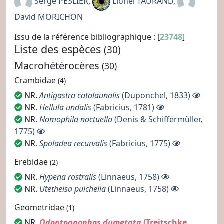
Serge PESLIER
,
Lionel TAURAND
,
David MORICHON
Issu de la référence bibliographique : [
23748
]
Liste des espèces
(30)
Macrohétérocères
(30)
Crambidae
(4)
NR.
Antigastra catalaunalis
(Duponchel, 1833)
NR.
Hellula undalis
(Fabricius, 1781)
NR.
Nomophila noctuella
(Denis & Schiffermüller,
1775)
NR.
Spoladea recurvalis
(Fabricius, 1775)
Erebidae
(2)
NR.
Hypena rostralis
(Linnaeus, 1758)
NR.
Utetheisa pulchella
(Linnaeus, 1758)
Geometridae
(1)
NR.
Odontognophos dumetata
(Treitschke,