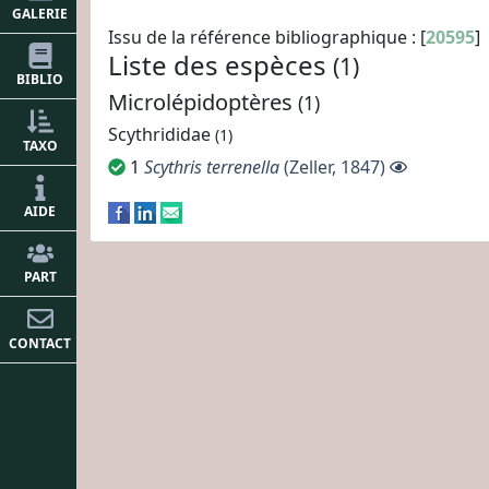
GALERIE
Issu de la référence bibliographique : [
20595
]
Liste des espèces
(1)
BIBLIO
Microlépidoptères
(1)
Scythrididae
(1)
TAXO
1
Scythris terrenella
(Zeller, 1847)
AIDE
PART
CONTACT