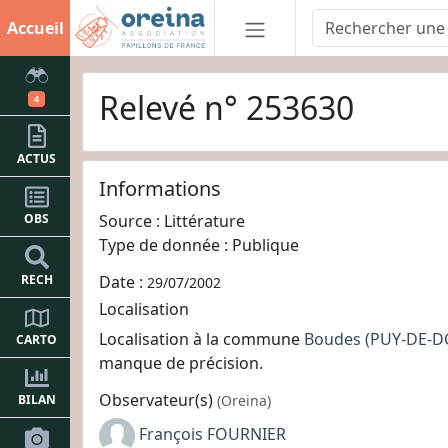
Accueil
Relevé n° 253630
4
ACTUS
Informations
Source : Littérature
OBS
Type de donnée : Publique
RECH
Date :
29/07/2002
Localisation
Localisation à la commune
Boudes
(PUY-DE-
CARTO
manque de précision.
Observateur(s)
(Oreina)
BILAN
François FOURNIER