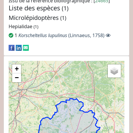
Issu de la référence bibliographique : [
24665
]
Liste des espèces
(1)
Microlépidoptères
(1)
Hepialidae
(1)
1
Korscheltellus lupulinus
(Linnaeus, 1758)
+
−