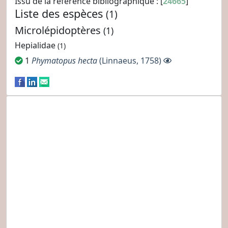
Issu de la référence bibliographique : [
24665
]
Liste des espèces
(1)
Microlépidoptères
(1)
Hepialidae
(1)
1
Phymatopus hecta
(Linnaeus, 1758)