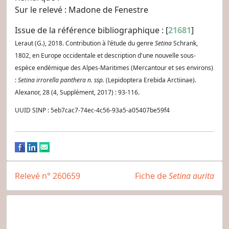
Sur le relevé : Madone de Fenestre
Issue de la référence bibliographique : [
21681
]
Leraut (G.), 2018. Contribution à l'étude du genre
Setina
Schrank,
1802, en Europe occidentale et description d'une nouvelle sous-
espèce endémique des Alpes-Maritimes (Mercantour et ses environs)
:
Setina irrorella panthera n. ssp.
(Lepidoptera Erebida Arctiinae).
Alexanor, 28 (4, Supplément, 2017) : 93-116.
UUID SINP : 5eb7cac7-74ec-4c56-93a5-a05407be59f4
Relevé n° 260659
Fiche de
Setina aurita