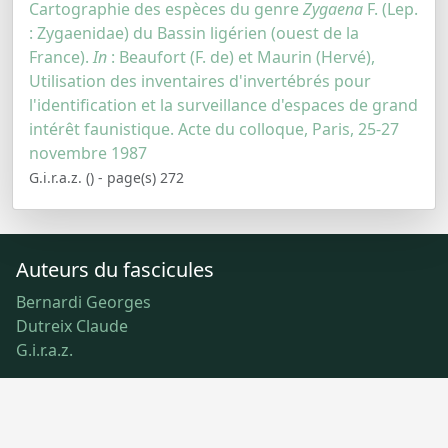
Cartographie des espèces du genre
Zygaena
F. (Lep.
: Zygaenidae) du Bassin ligérien (ouest de la
France).
In
: Beaufort (F. de) et Maurin (Hervé),
Utilisation des inventaires d'invertébrés pour
l'identification et la surveillance d'espaces de grand
intérêt faunistique. Acte du colloque, Paris, 25-27
novembre 1987
G.i.r.a.z. () - page(s) 272
Auteurs du fascicules
Bernardi Georges
Dutreix Claude
G.i.r.a.z.