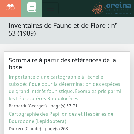
Inventaires de Faune et de Flore : n°
53 (1989)
Sommaire à partir des références de la
base
Importance d'une cartographie à l'échelle
subspécifique pour la détermination des espèces
de grand intérêt faunistique. Exemples pris parmi
les Lépidoptères Rhopalocères
Bernardi (Georges) - page(s) 57-71
Cartographie des Papilionides et Hespéries de
Bourgogne (Lepidoptera)
Dutreix (Claude) - page(s) 268