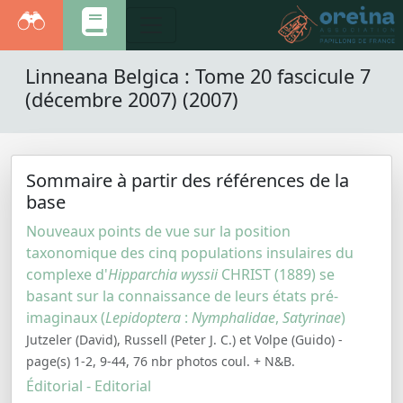
Linneana Belgica : Tome 20 fascicule 7
(décembre 2007) (2007)
Sommaire à partir des références de la
base
Nouveaux points de vue sur la position
taxonomique des cinq populations insulaires du
complexe d'
Hipparchia wyssii
CHRIST (1889) se
basant sur la connaissance de leurs états pré-
imaginaux (
Lepidoptera
:
Nymphalidae
,
Satyrinae
)
Jutzeler (David), Russell (Peter J. C.) et Volpe (Guido) -
page(s) 1-2, 9-44, 76 nbr photos coul. + N&B.
Éditorial - Editorial