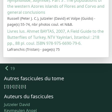
Nymphalidae
,
Satyrinae
). Part 3 : The populations of
the western Azores islands of Flores and Corvo and
general conclusions
Russell (Peter J. C.), Jutzeler (David) et Volpe (Guido) -
page(s) 55-74, nbr photos coul. et N&B.
Livres lus. Ahmet BAYTAS, 2007, A Field Guide to the
Butterflies of Turkey, NTV Yayinlari, Istanbul : 218
pp., 88 pl. coul. ISBN 978-975-6690-79-6.
Lafranchis (Tristan) - page(s) 75
19
Autres fascicules du tome
[
3
]
[
4
]
[
5
]
[
6
]
Auteurs du fascicules
Jutzeler David
Keymeulen Angel