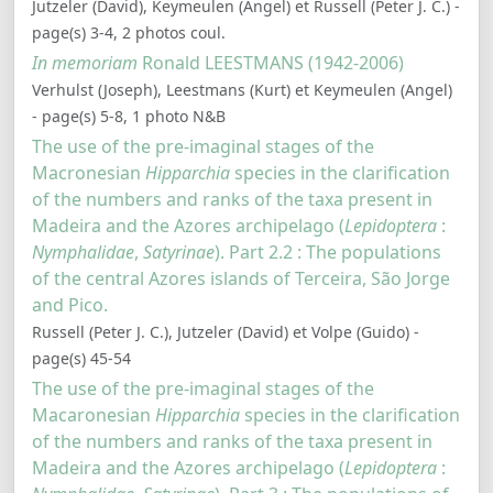
Jutzeler (David), Keymeulen (Angel) et Russell (Peter J. C.) -
page(s) 3-4, 2 photos coul.
In memoriam
Ronald LEESTMANS (1942-2006)
Verhulst (Joseph), Leestmans (Kurt) et Keymeulen (Angel)
- page(s) 5-8, 1 photo N&B
The use of the pre-imaginal stages of the
Macronesian
Hipparchia
species in the clarification
of the numbers and ranks of the taxa present in
Madeira and the Azores archipelago (
Lepidoptera
:
Nymphalidae
,
Satyrinae
). Part 2.2 : The populations
of the central Azores islands of Terceira, São Jorge
and Pico.
Russell (Peter J. C.), Jutzeler (David) et Volpe (Guido) -
page(s) 45-54
The use of the pre-imaginal stages of the
Macaronesian
Hipparchia
species in the clarification
of the numbers and ranks of the taxa present in
Madeira and the Azores archipelago (
Lepidoptera
: