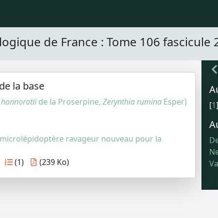
logique de France : Tome 106 fascicule 
de la base
A
e
honnoratii
de la Proserpine,
Zerynthia rumina
Esper)
[
1
A
 microlépidoptère ravageur nouveau pour la
De
Ne
(1)
(239 Ko)
Va