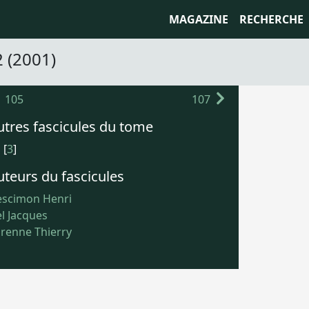
MAGAZINE
RECHERCHE
2 (2001)
105
107
utres fascicules du tome
]
[
3
]
uteurs du fascicules
scimon Henri
l Jacques
renne Thierry