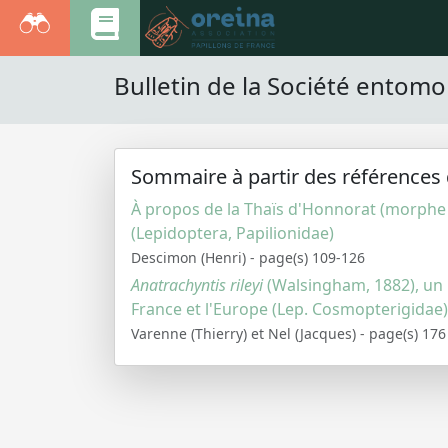
Bulletin de la Société entomo
Sommaire à partir des références 
À propos de la Thaïs d'Honnorat (morph
(Lepidoptera, Papilionidae)
Descimon (Henri) - page(s) 109-126
Anatrachyntis rileyi
(Walsingham, 1882), un
France et l'Europe (Lep. Cosmopterigidae)
Varenne (Thierry) et Nel (Jacques) - page(s) 176