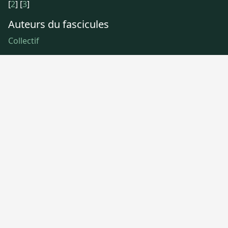
[
2
]
[
3
]
Auteurs du fascicules
Collectif