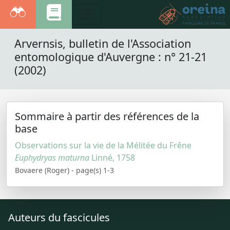
Arvernsis, bulletin de l'Association
entomologique d'Auvergne : n° 21-21
(2002)
Sommaire à partir des références de la
base
Observations sur la vie de la Mélitée du Frêne
Euphydryas maturna
Linné, 1758
Bovaere (Roger) - page(s) 1-3
Auteurs du fascicules