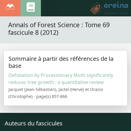
Annals of Forest Science : Tome 69
fascicule 8 (2012)
Sommaire à partir des références de la
base
Defoliation by Processionary Moth significantly
reduces tree growth : a quantitative review
Jacquet (Jean-Sébastien), Jactel (Hervé) et Orazio
(Christophe) - page(s) 857-866
Auteurs du fascicules