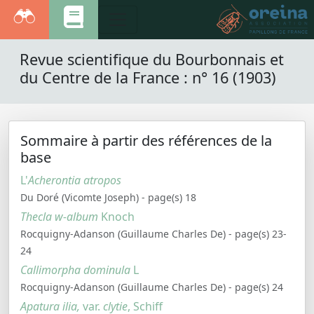
Revue scientifique du Bourbonnais et
du Centre de la France : n° 16 (1903)
Sommaire à partir des références de la
base
L'
Acherontia atropos
Du Doré (Vicomte Joseph) - page(s) 18
Thecla w-album
Knoch
Rocquigny-Adanson (Guillaume Charles De) - page(s) 23-
24
Callimorpha dominula
L
Rocquigny-Adanson (Guillaume Charles De) - page(s) 24
Apatura ilia,
var.
clytie
, Schiff