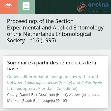
Proceedings of the Section
Experimental and Applied Entomology
of the Netherlands Entomological
Society : n° 6 (1995)
Sommaire à partir des références de la
base
Genetic differentiation and gene flow within and
between
Colias alfacariensis
(Verity) and
Colias hyale
L. (Lepidoptera : Pieridae : Coliadinae)
Cleary (Daniel F.r.), Descimon (Henri), Aubert (Josiane) et
Menken (Steph B.j.) - page(s) 99-105