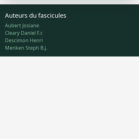
Auteurs du fascicules
Aubert Josiane
Cleary Daniel F.r.
Descimon Henri
Menken Steph B.j.