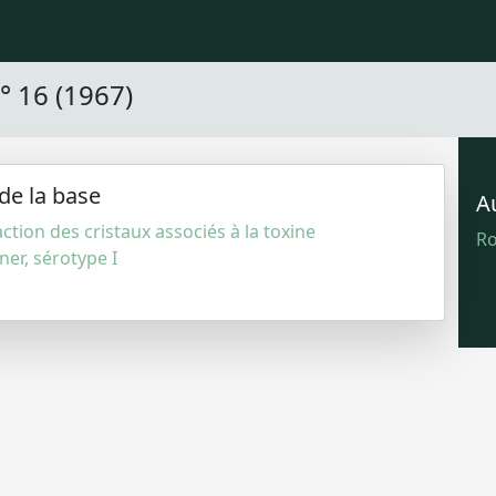
° 16 (1967)
de la base
A
'action des cristaux associés à la toxine
Ro
iner, sérotype I