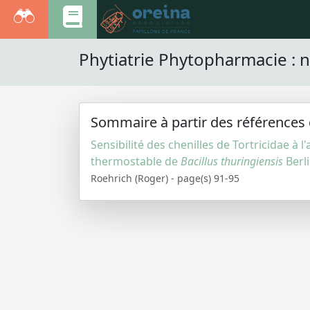
Phytiatrie Phytopharmacie : n
Sommaire à partir des références 
Sensibilité des chenilles de Tortricidae à l
thermostable de
Bacillus thuringiensis
Berl
Roehrich (Roger) - page(s) 91-95