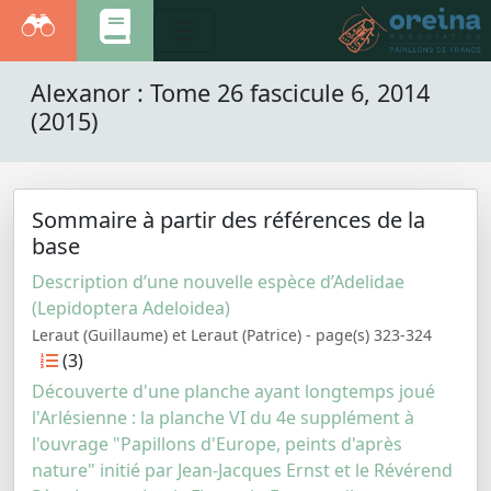
Alexanor : Tome 26 fascicule 6, 2014
(2015)
Sommaire à partir des références de la
base
Description d’une nouvelle espèce d’Adelidae
(Lepidoptera Adeloidea)
Leraut (Guillaume) et Leraut (Patrice) - page(s) 323-324
(3)
Découverte d'une planche ayant longtemps joué
l'Arlésienne : la planche VI du 4e supplément à
l'ouvrage "Papillons d'Europe, peints d'après
nature" initié par Jean-Jacques Ernst et le Révérend