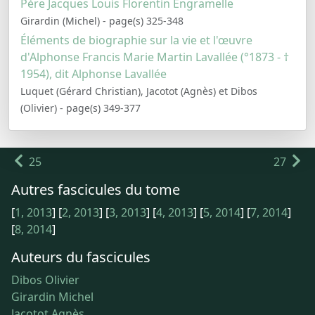
Père Jacques Louis Florentin Engramelle
Girardin (Michel) - page(s) 325-348
Éléments de biographie sur la vie et l'œuvre
d'Alphonse Francis Marie Martin Lavallée (°1873 - †
1954), dit Alphonse Lavallée
Luquet (Gérard Christian), Jacotot (Agnès) et Dibos
(Olivier) - page(s) 349-377
25
27
Autres fascicules du tome
[
1, 2013
]
[
2, 2013
]
[
3, 2013
]
[
4, 2013
]
[
5, 2014
]
[
7, 2014
]
[
8, 2014
]
Auteurs du fascicules
Dibos Olivier
Girardin Michel
Jacotot Agnès