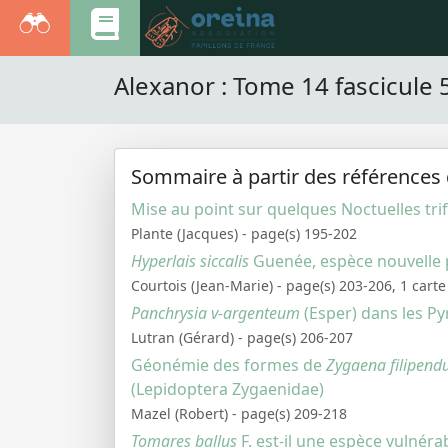
Alexanor : Tome 14 fascicule 
Sommaire à partir des références 
Mise au point sur quelques Noctuelles tri
Plante (Jacques) - page(s) 195-202
Hyperlais siccalis
Guenée, espèce nouvelle p
Courtois (Jean-Marie) - page(s) 203-206, 1 carte
Panchrysia v-argenteum
(Esper) dans les Py
Lutran (Gérard) - page(s) 206-207
Géonémie des formes de
Zygaena filipend
(Lepidoptera Zygaenidae)
Mazel (Robert) - page(s) 209-218
Tomares ballus
F. est-il une espèce vulnéra