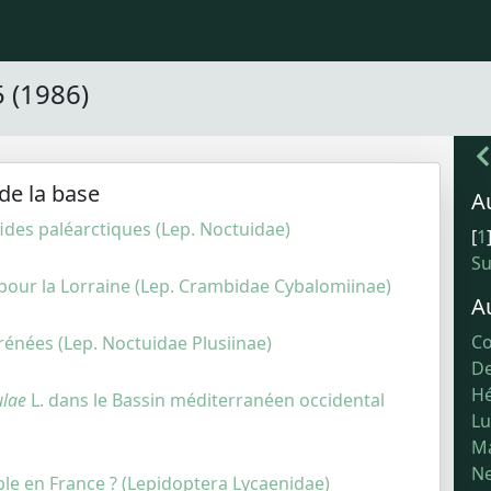
5 (1986)
de la base
A
fides paléarctiques (Lep. Noctuidae)
[
1
S
our la Lorraine (Lep. Crambidae Cybalomiinae)
A
Co
rénées (Lep. Noctuidae Plusiinae)
De
Hé
ulae
L. dans le Bassin méditerranéen occidental
Lu
Ma
Ne
ble en France ? (Lepidoptera Lycaenidae)