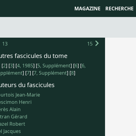
MAGAZINE
RECHERCHE
13
15
utres fascicules du tome
]
[
2
]
[
3
]
[
4, 1985
]
[
5, Supplément
]
[
6
]
[
6,
upplément
]
[
7
]
[
7, Supplément
]
[
8
]
uteurs du fascicules
urtois Jean-Marie
scimon Henri
rès Alain
tran Gérard
zel Robert
l Jacques