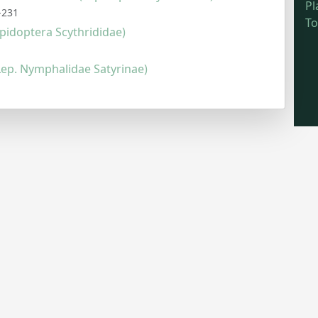
Pl
-231
To
epidoptera Scythrididae)
Lep. Nymphalidae Satyrinae)